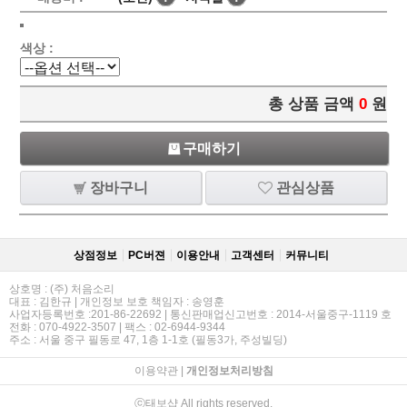
색상 :
총 상품 금액
0
원
구매하기
장바구니
관심상품
상점정보
PC버젼
이용안내
고객센터
커뮤니티
상호명 : (주) 처음소리
대표 : 김한규 | 개인정보 보호 책임자 : 송영훈
사업자등록번호 :201-86-22692 | 통신판매업신고번호 : 2014-서울중구-1119 호
전화 : 070-4922-3507 | 팩스 : 02-6944-9344
주소 : 서울 중구 필동로 47, 1층 1-1호 (필동3가, 주성빌딩)
이용약관
|
개인정보처리방침
ⓒ태보샵 All rights reserved.