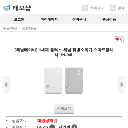
카테고리
검색
로그인
마이페이지
장바구니
관심상품
수유/위생
젖병/수유
0
[해님베이비] 4세대 플러스 해님 젖병소독기 스마트클래
식 HN-04L
상세보기
상품가 :
회원공개
원
배송비 :
(조건)
!
지역별
!