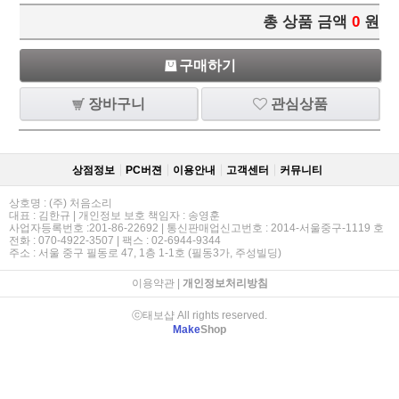
총 상품 금액
0
원
구매하기
장바구니
관심상품
상점정보
PC버젼
이용안내
고객센터
커뮤니티
상호명 : (주) 처음소리
대표 : 김한규 | 개인정보 보호 책임자 : 송영훈
사업자등록번호 :201-86-22692 | 통신판매업신고번호 : 2014-서울중구-1119 호
전화 : 070-4922-3507 | 팩스 : 02-6944-9344
주소 : 서울 중구 필동로 47, 1층 1-1호 (필동3가, 주성빌딩)
이용약관
|
개인정보처리방침
ⓒ태보샵 All rights reserved.
Make
Shop