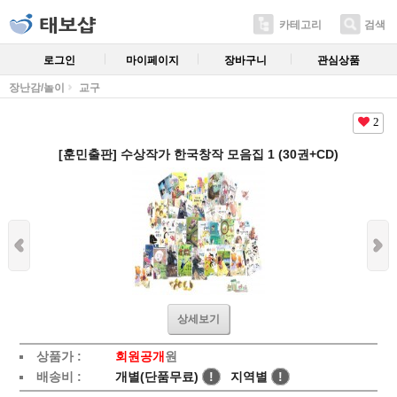
카테고리
검색
로그인
마이페이지
장바구니
관심상품
장난감/놀이
교구
2
[훈민출판] 수상작가 한국창작 모음집 1 (30권+CD)
상세보기
상품가 :
회원공개
원
배송비 :
개별(단품무료)
!
지역별
!