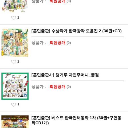
상품가 :
회원공개
(0)
2
[훈민출판] 수상작가 한국창작 모음집 2 (30권+CD)
상품가 :
회원공개
(0)
2
[훈민출판사] 캥거루 자연주머니_품절
상품가 :
회원공개
(0)
1
[훈민출판] 베스트 한국전래동화 1차 (30권+구연동
화CD1개)