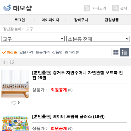
카테고리
검색
로그인
마이페이지
장바구니
관심상품
장난감/놀이
교구
최신순
낮은가격
높은가격
상품명
최다리뷰
1 - 12
[훈민출판] 캥거루 자연주머니 자연관찰 보드북 전
집 25권
상품가 :
회원공개
(0)
0
[훈민출판] 베이비 드림북 플러스 (18권)
상품가 :
회원공개
(0)