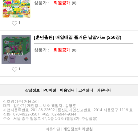
상품가 :
회원공개
(0)
1
[훈민출판] 매일매일 즐거운 낱말카드 (250장)
상품가 :
회원공개
(0)
1
상점정보
PC버젼
이용안내
고객센터
커뮤니티
상호명 : (주) 처음소리
대표 : 김한규 | 개인정보 보호 책임자 : 송영훈
사업자등록번호 :201-86-22692 | 통신판매업신고번호 : 2014-서울중구-1119 호
전화 : 070-4922-3507 | 팩스 : 02-6944-9344
주소 : 서울 중구 필동로 47, 1층 1-1호 (필동3가, 주성빌딩)
이용약관
|
개인정보처리방침